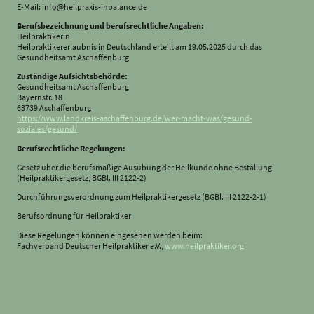
E-Mail: info@heilpraxis-inbalance.de
Berufsbezeichnung und berufsrechtliche Angaben:
Heilpraktikerin
Heilpraktikererlaubnis in Deutschland erteilt am 19.05.2025 durch das
Gesundheitsamt Aschaffenburg
Zuständige Aufsichtsbehörde:
Gesundheitsamt Aschaffenburg
Bayernstr. 18
63739 Aschaffenburg
https://www.landkreis-aschaffenburg.de/wer-macht-was/gesund-
soziales/gesund/
Berufsrechtliche Regelungen:
Gesetz über die berufsmäßige Ausübung der Heilkunde ohne Bestallung
(Heilpraktikergesetz, BGBl. III 2122-2)
Durchführungsverordnung zum Heilpraktikergesetz (BGBl. III 2122-2-1)
Berufsordnung für Heilpraktiker
Diese Regelungen können eingesehen werden beim:
Fachverband Deutscher Heilpraktiker e.V.,
www.heilpraktiker.org